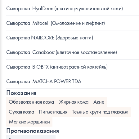
Сыворотка
HyalDerm (для гиперчувствительной кожи)
Сыворотка
Mitocell (Омоложение и лифтинг)
Сыворотка NAILCORE (Здоровые ногти)
Сыворотка
Canaboost (клеточное восстановление)
Сыворотка
BIOBTX (антивозрастной коктейль)
Сыворотка
MATCHA POWER TDA
Показания
Обезвоженная кожа
Жирная кожа
Акне
Сухая кожа
Пигментация
Темные круги под глазами
Мелкие морщинки
Противопоказания