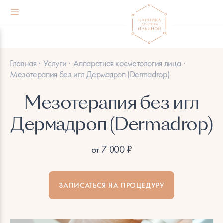
КЛИНИКА
УСЛУГИ
Главная
Услуги
Аппаратная косметология лица
О клинике
Все
Мезотерапия без игл Дермадроп (Dermadrop)
Преображения
Мезотерапия без игл
Трихологический приём
Дермадроп (Dermadrop)
Мы в СМИ
Аппаратная косметология лица
от 7 000 ₽
Прайс-лист услуг
Аппаратная косметология тела
Доставка и оплата
Инъекционная косметология
ЗАПИСАТЬСЯ НА ПРОЦЕДУРУ
Правовая информация
Лазерная эпиляция