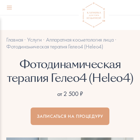
КЛИНИКА
УСЛУГИ
Главная
Услуги
Аппаратная косметология лица
О клинике
Все
Фотодинамическая терапия Гелео4 (Heleo4)
Преображения
Трихологический приём
Фотодинамическая
терапия Гелео4 (Heleo4)
Мы в СМИ
Аппаратная косметология лица
от 2 500 ₽
Прайс-лист услуг
Аппаратная косметология тела
Доставка и оплата
Инъекционная косметология
ЗАПИСАТЬСЯ НА ПРОЦЕДУРУ
Правовая информация
Лазерная эпиляция