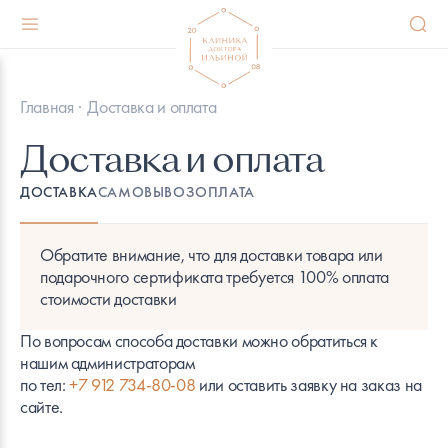
КЛИНИКА
УСЛУГИ
Главная
Доставка и оплата
О клинике
Все
Доставка и оплата
Преображения
Трихологический приём
ДОСТАВКА
САМОВЫВОЗ
ОПЛАТА
Мы в СМИ
Аппаратная косметология лица
Обратите внимание, что для доставки товара или
подарочного сертификата требуется 100% оплата
стоимости доставки
Прайс-лист услуг
Аппаратная косметология тела
По вопросам способа доставки можно обратиться к
Доставка и оплата
Инъекционная косметология
нашим администраторам
по тел:
+7 912 734-80-08
или оставить заявку на заказ на
сайте.
Правовая информация
Лазерная эпиляция