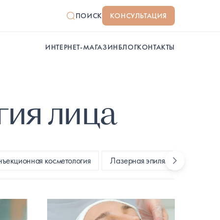
ПОИСК
КОНСУЛЬТАЦИЯ
ИНТЕРНЕТ-МАГАЗИН
БЛОГ
КОНТАКТЫ
гия лица
ъекционная косметология
Лазерная эпиляция
Эстети