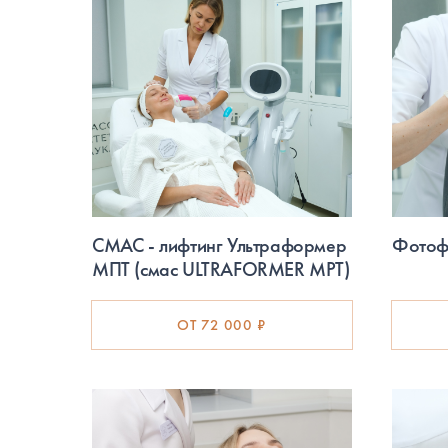
СМАС - лифтинг Ультраформер
Фотофр
МПТ (смас ULTRAFORMER MPT)
ОТ 72 000 ₽