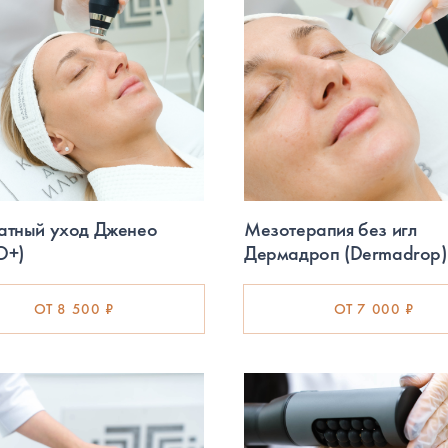
атный уход Дженео
Мезотерапия без игл
O+)
Дермадроп (Dermadrop)
ОТ 8 500 ₽
ОТ 7 000 ₽