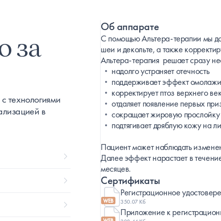
Об аппарате
о за
С помощью Альтера-терапии мы до
шеи и декольте, а также корректи
Альтера-терапия решает сразу не
надолго устраняет отечность
поддерживает эффект омолажи
корректирует птоз верхнего ве
 с технологиями
отдаляет появление первых при
ализацией в
сокращает жировую прослойку 
подтягивает дряблую кожу на ли
Пациент может наблюдать изменен
Далее эффект нарастает в течение 
месяцев.
Сертификаты
Регистрационное удостовер
WEB
350.07 Кб
Приложение к регистрацион
WEB