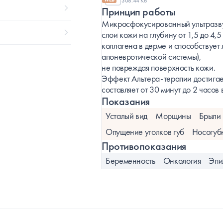
308.44 Кб
Принцип работы
Микросфокусированный ультразву
слои кожи на глубину от 1,5 до 4,5
коллагена в дерме и способствуе
апоневротической системы),
не повреждая поверхность кожи.
Эффект Альтера-терапии достигает
составляет от 30 минут до 2 часов 
Показания
Усталый вид
Морщины
Брыли
Опущение уголков губ
Носогуб
Противопоказания
Беременность
Онкология
Эпи