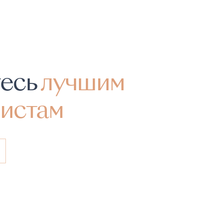
тесь
лучшим
истам