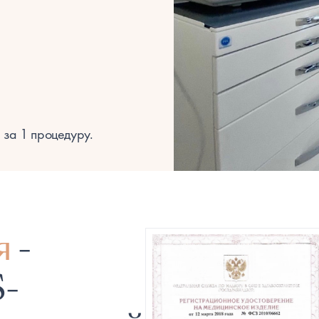
за 1 процедуру.
я
-
-