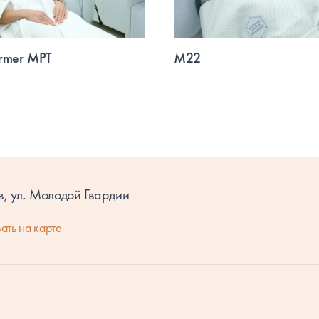
ormer MPT
М22
в, ул. Молодой Гвардии
1
ать на карте