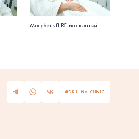
Morpheus 8 RF-игольчатый
Forma
@DR.ILINA_CLINIC