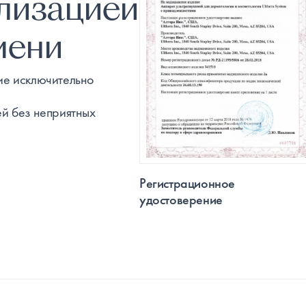
ализацией
мени
ие исключительно
ей без неприятных
Регистрационное
удостоверение