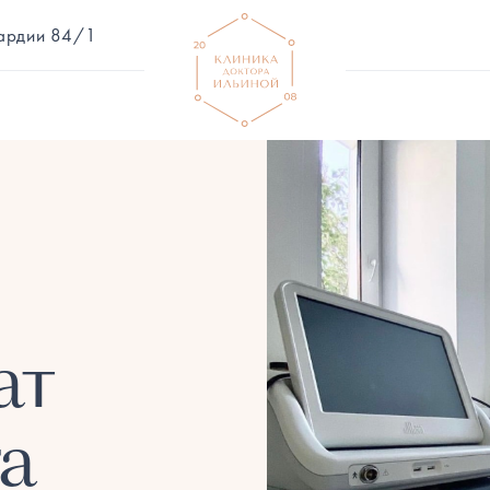
вардии 84/1
ат
ra