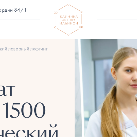
вардии 84/1
кий лазерный лифтинг
ат
1500
ческий