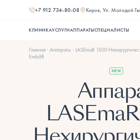
+7 912 734-80-08
Киров, Ул. Молодой Г
КЛИНИКА
УСЛУГИ
АППАРАТЫ
СПЕЦИАЛИСТЫ
Главная
Аппараты
LASEmaR 1500 Нехирургичес
Endolift
NEW
Аппар
LASEmaR 
Нехирурги