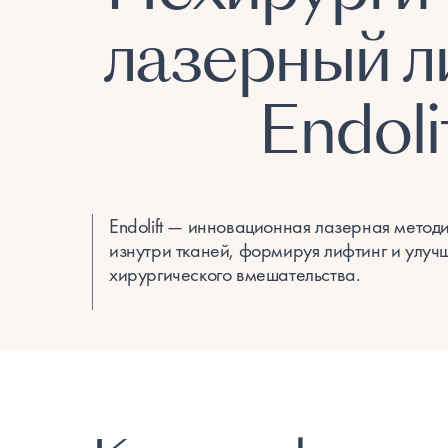
лазерный л
Endoli
Endolift — инновационная лазерная метод
изнутри тканей, формируя лифтинг и улуч
хирургического вмешательства.