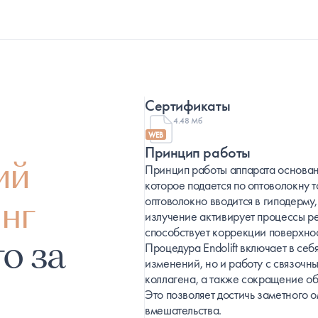
Сертификаты
4.48 Мб
WEB
Принцип работы
ий
Принцип работы аппарата основан
которое подается по оптоволокну 
нг
оптоволокно вводится в гиподерму
излучение активирует процессы р
способствует коррекции поверхно
о за
Процедура Endolift включает в се
изменений, но и работу с связочн
коллагена, а также сокращение об
Это позволяет достичь заметного 
вмешательства.