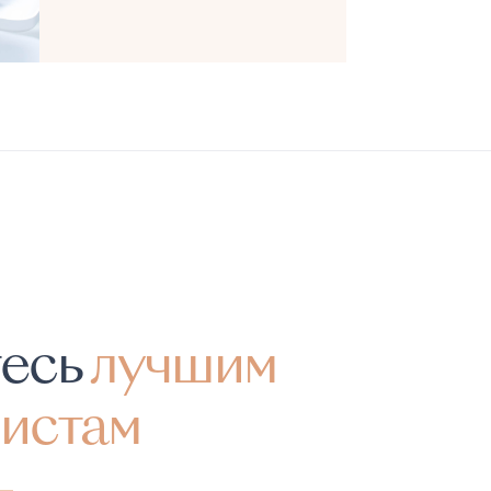
тесь
лучшим
истам