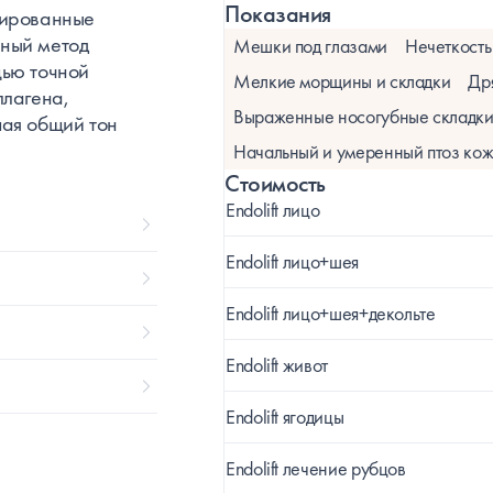
Показания
зированные
нный метод
Мешки под глазами
Нечеткость
щью точной
Мелкие морщины и складки
Др
ллагена,
Выраженные носогубные складк
шая общий тон
Начальный и умеренный птоз кож
Стоимость
Endolift лицо
Endolift лицо+шея
Endolift лицо+шея+декольте
Endolift живот
Endolift ягодицы
Endolift лечение рубцов